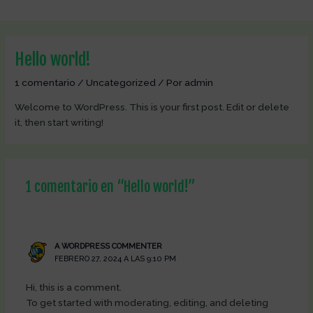
Ir
al
contenido
Hello world!
1 comentario
/
Uncategorized
/ Por
admin
Welcome to WordPress. This is your first post. Edit or delete
it, then start writing!
1 comentario en “Hello world!”
A WORDPRESS COMMENTER
FEBRERO 27, 2024 A LAS 9:10 PM
Hi, this is a comment.
To get started with moderating, editing, and deleting