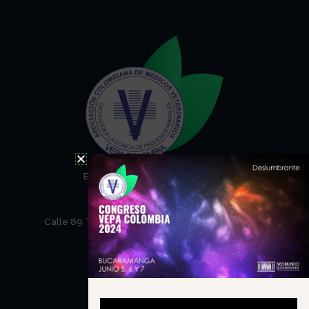
Email: secretaria@vepa.com.co
Telefono: (57) 31071146
NEOMUNDO
Calle 89 Transversal Oriental Metropolitana – 69
Barrio Tejar
Bucaramanga Santander